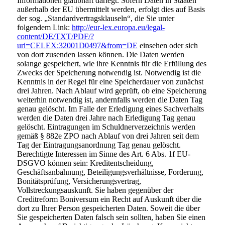
Informationen glaubhaft darlegt. Sofern Daten in Staaten
außerhalb der EU übermittelt werden, erfolgt dies auf Basis
der sog. „Standardvertragsklauseln“, die Sie unter
folgendem Link:
http://eur-lex.europa.eu/legal-
content/DE/TXT/PDF/?
uri=CELEX:32001D0497&from=DE
einsehen oder sich
von dort zusenden lassen können. Die Daten werden
solange gespeichert, wie ihre Kenntnis für die Erfüllung des
Zwecks der Speicherung notwendig ist. Notwendig ist die
Kenntnis in der Regel für eine Speicherdauer von zunächst
drei Jahren. Nach Ablauf wird geprüft, ob eine Speicherung
weiterhin notwendig ist, andernfalls werden die Daten Tag
genau gelöscht. Im Falle der Erledigung eines Sachverhalts
werden die Daten drei Jahre nach Erledigung Tag genau
gelöscht. Eintragungen im Schuldnerverzeichnis werden
gemäß § 882e ZPO nach Ablauf von drei Jahren seit dem
Tag der Eintragungsanordnung Tag genau gelöscht.
Berechtigte Interessen im Sinne des Art. 6 Abs. 1f EU-
DSGVO können sein: Kreditentscheidung,
Geschäftsanbahnung, Beteiligungsverhältnisse, Forderung,
Bonitätsprüfung, Versicherungsvertrag,
Vollstreckungsauskunft. Sie haben gegenüber der
Creditreform Boniversum ein Recht auf Auskunft über die
dort zu Ihrer Person gespeicherten Daten. Soweit die über
Sie gespeicherten Daten falsch sein sollten, haben Sie einen