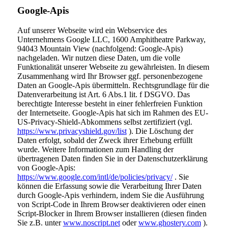
Google-Apis
Auf unserer Webseite wird ein Webservice des
Unternehmens Google LLC, 1600 Amphitheatre Parkway,
94043 Mountain View (nachfolgend: Google-Apis)
nachgeladen. Wir nutzen diese Daten, um die volle
Funktionalität unserer Webseite zu gewährleisten. In diesem
Zusammenhang wird Ihr Browser ggf. personenbezogene
Daten an Google-Apis übermitteln. Rechtsgrundlage für die
Datenverarbeitung ist Art. 6 Abs.1 lit. f DSGVO. Das
berechtigte Interesse besteht in einer fehlerfreien Funktion
der Internetseite. Google-Apis hat sich im Rahmen des EU-
US-Privacy-Shield-Abkommens selbst zertifiziert (vgl.
https://www.privacyshield.gov/list
). Die Löschung der
Daten erfolgt, sobald der Zweck ihrer Erhebung erfüllt
wurde. Weitere Informationen zum Handling der
übertragenen Daten finden Sie in der Datenschutzerklärung
von Google-Apis:
https://www.google.com/intl/de/policies/privacy/
. Sie
können die Erfassung sowie die Verarbeitung Ihrer Daten
durch Google-Apis verhindern, indem Sie die Ausführung
von Script-Code in Ihrem Browser deaktivieren oder einen
Script-Blocker in Ihrem Browser installieren (diesen finden
Sie z.B. unter
www.noscript.net
oder
www.ghostery.com
).