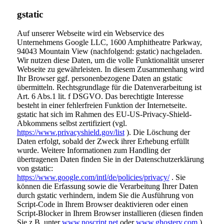
gstatic
Auf unserer Webseite wird ein Webservice des
Unternehmens Google LLC, 1600 Amphitheatre Parkway,
94043 Mountain View (nachfolgend: gstatic) nachgeladen.
Wir nutzen diese Daten, um die volle Funktionalität unserer
Webseite zu gewährleisten. In diesem Zusammenhang wird
Ihr Browser ggf. personenbezogene Daten an gstatic
übermitteln. Rechtsgrundlage für die Datenverarbeitung ist
Art. 6 Abs.1 lit. f DSGVO. Das berechtigte Interesse
besteht in einer fehlerfreien Funktion der Internetseite.
gstatic hat sich im Rahmen des EU-US-Privacy-Shield-
Abkommens selbst zertifiziert (vgl.
https://www.privacyshield.gov/list
). Die Löschung der
Daten erfolgt, sobald der Zweck ihrer Erhebung erfüllt
wurde. Weitere Informationen zum Handling der
übertragenen Daten finden Sie in der Datenschutzerklärung
von gstatic:
https://www.google.com/intl/de/policies/privacy/
. Sie
können die Erfassung sowie die Verarbeitung Ihrer Daten
durch gstatic verhindern, indem Sie die Ausführung von
Script-Code in Ihrem Browser deaktivieren oder einen
Script-Blocker in Ihrem Browser installieren (diesen finden
Sie z.B. unter
www.noscript.net
oder
www.ghostery.com
).