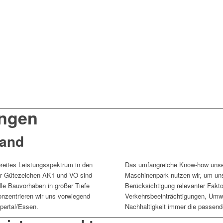
ungen
Hand
reites Leistungsspektrum in den
Das umfangreiche Know-how unser
er Gütezeichen AK1 und VO sind
Maschinenpark nutzen wir, um uns
lle Bauvorhaben in großer Tiefe
Berücksichtigung relevanter Fakto
onzentrieren wir uns vorwiegend
Verkehrsbeeinträchtigungen, Umwe
pertal/Essen.
Nachhaltigkeit immer die passend